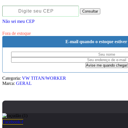
Consultar
Não sei meu CEP
Fora de estoque
E-mail quando o estoque estiver
Categoria:
VW TITAN/WORKER
Marca:
GERAL
Facebook-f