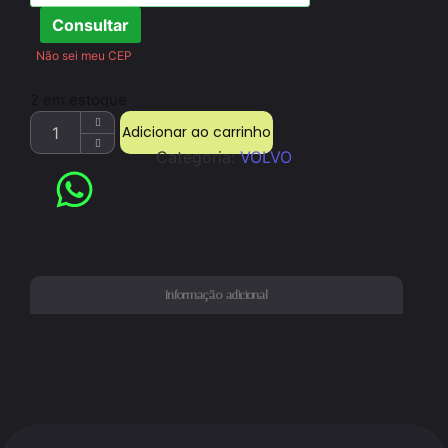
Consultar
Não sei meu CEP
2 em estoque
Adicionar ao carrinho
Categoria:
VOLVO
Informação adicional