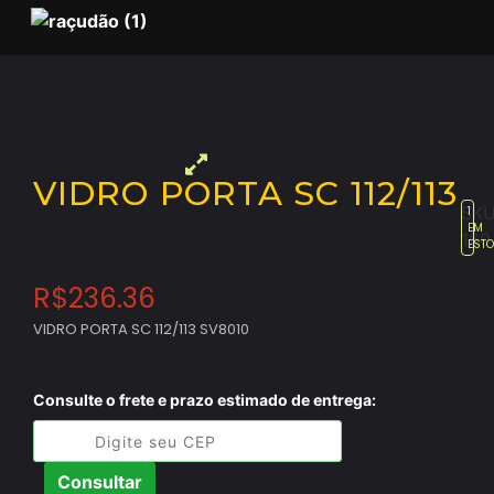
VIDRO PORTA SC 112/113
SKU
1
EM
160
EST
R$
236.36
VIDRO PORTA SC 112/113 SV8010
Consulte o frete e prazo estimado de entrega:
Consultar