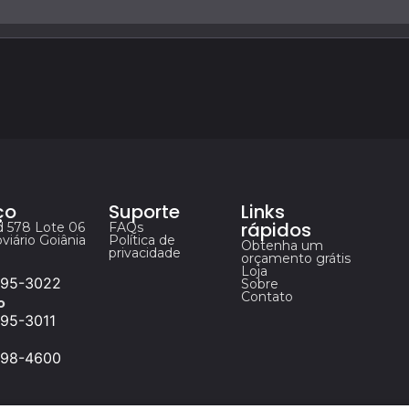
ço
Suporte
Links
rápidos
d 578 Lote 06
FAQs
viário Goiânia
Política de
Obtenha um
privacidade
orçamento grátis
Loja
295-3022
Sobre
Contato
o
95-3011
298-4600