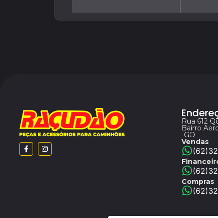
Endere
Rua 612 Q
Bairro Aero
-GO
Vendas
(62)3
Financeir
(62)32
Compras
(62)3