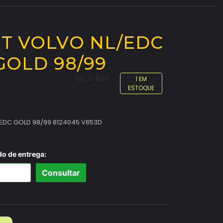
T VOLVO NL/EDC
GOLD 98/99
SKU:
695
1 EM
ESTOQUE
 EDC GOLD 98/99 8124045 V853D
do de entrega:
Consultar