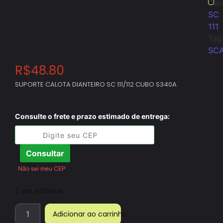
Cat
SC
111
Tag
SCA
R$
48.80
SUPORTE CALOTA DIANTEIRO SC 111/112 CUBO S340A
Consulte o frete e prazo estimado de entrega:
Consultar
Não sei meu CEP
2 em estoque
Adicionar ao carrinho