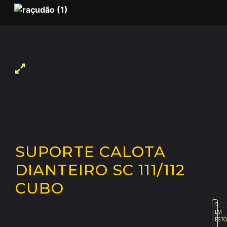
SUPORTE CALOTA
DIANTEIRO SC 111/112
CUBO
SKU
2
EM
853
EST