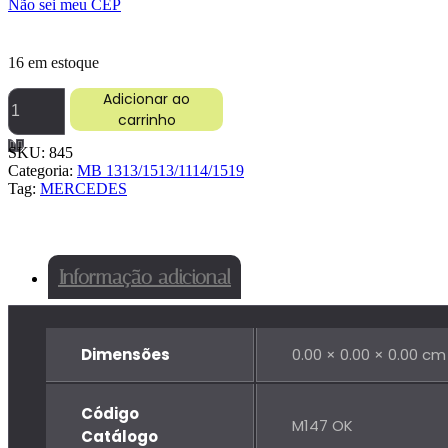
Não sei meu CEP
16 em estoque
SUPORTE
Adicionar ao
CALOTA
carrinho
DIANTEIRO
10
SKU:
845
FUROS
Categoria:
MB 1313/1513/1114/1519
MB
Tag:
MERCEDES
1313/FORD/VW
quantidade
Informação adicional
Dimensões
0.00 × 0.00 × 0.00 cm
Código
M147 OK
Catálogo