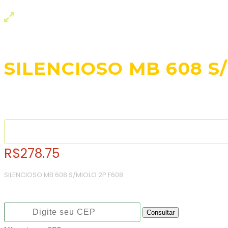
SILENCIOSO MB 608 S
R$
278.75
SILENCIOSO MB 608 S/MIOLO 2P F608
Consulte o frete e prazo estimado de entrega:
Consultar