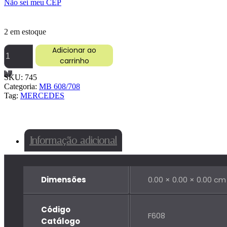
Não sei meu CEP
2 em estoque
SILENCIOSO
Adicionar ao
MB
carrinho
608
S/MIOLO
SKU:
745
2P
Categoria:
MB 608/708
quantidade
Tag:
MERCEDES
Informação adicional
Dimensões
0.00 × 0.00 × 0.00 cm
Código
F608
Catálogo