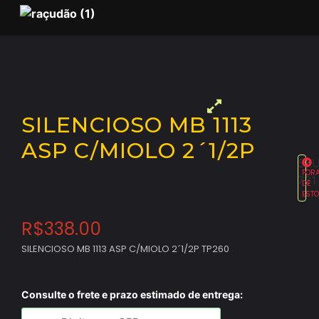
SILENCIOSO MB 1113
ASP C/MIOLO 2´1/2P
SKU
FOR
731
DE
EST
R$
338.00
SILENCIOSO MB 1113 ASP C/MIOLO 2´1/2P TP260
Consulte o frete e prazo estimado de entrega: