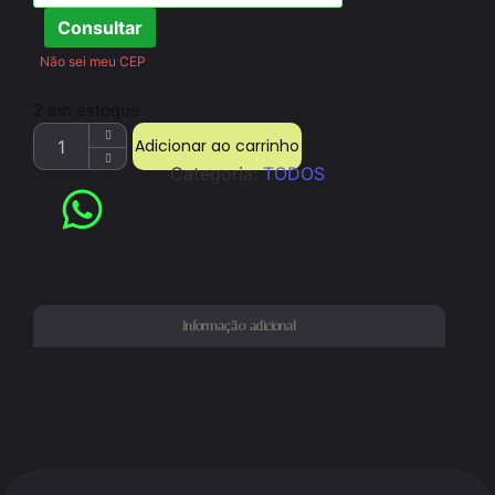
Consultar
Não sei meu CEP
2 em estoque
Adicionar ao carrinho
Categoria:
TODOS
Informação adicional