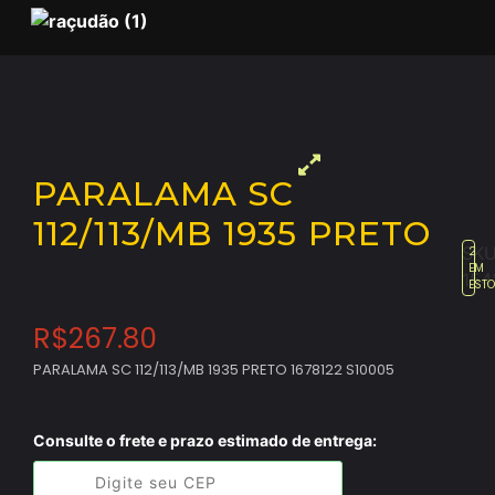
PARALAMA SC
112/113/MB 1935 PRETO
SKU
2
EM
154
EST
R$
267.80
PARALAMA SC 112/113/MB 1935 PRETO 1678122 S10005
Consulte o frete e prazo estimado de entrega: