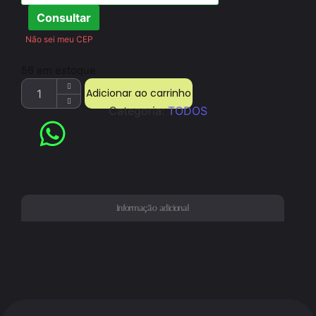
Consultar
Não sei meu CEP
56 em estoque
Adicionar ao carrinho
Categoria:
TODOS
Informação adicional