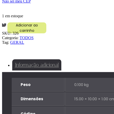
Não sei meu CEP
1 em estoque
PARAFUSO
Adicionar ao
SEXT
carrinho
SKU:
326
12X40
Categoria:
TODOS
MB
Tag:
GERAL
ROSCA
FINA
ACO
quantidade
Informação adicional
Peso
0.100 kg
Dimensões
15.00 × 10.00 × 1.00 c
Código