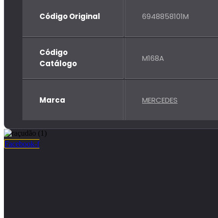
Código Original
6948858101M
Código
M168A
Catálogo
Marca
MERCEDES
Facebook-f