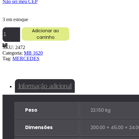
Não sei meu CEP
3 em estoque
PARACHOQUE
Adicionar ao
MB
carrinho
1620
quantidade
SKU:
2472
Categoria:
MB 1620
Tag:
MERCEDES
Informação adicional
Peso
22.150 kg
Dimensões
200.00 × 45.00 × 24.