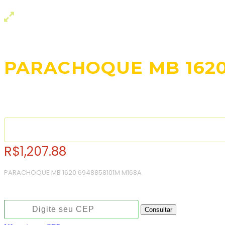
PARACHOQUE MB 162
R$
1,207.88
PARACHOQUE MB 1620 6948858101M M168A
Consulte o frete e prazo estimado de entrega:
Consultar