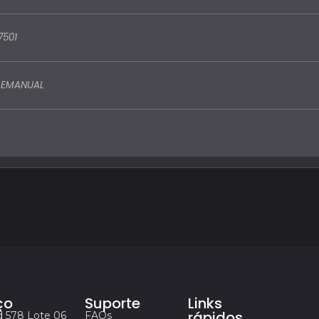
7501
LEMANUAL
ço
Suporte
Links
rápidos
d 578 Lote 06
FAQs