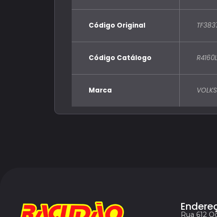
Código Original
TF383
Código Catálogo
R4160
Marca
VOLKS
Endere
Rua 612 Q