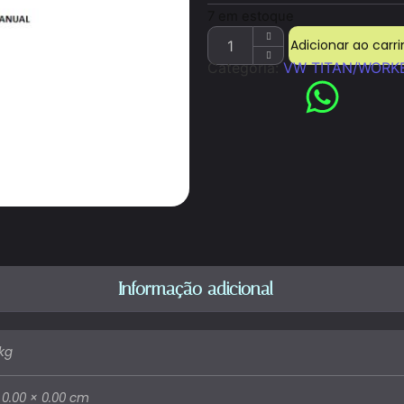
7 em estoque
Adicionar ao carr
Categoria:
VW TITAN/WORK
Informação adicional
kg
 0.00 × 0.00 cm