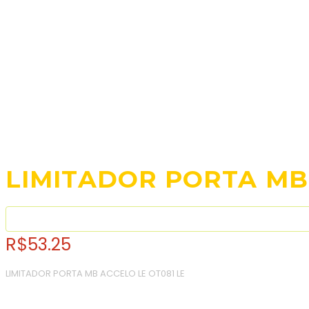
LIMITADOR PORTA MB
R$
53.25
LIMITADOR PORTA MB ACCELO LE OT081 LE
Consulte o frete e prazo estimado de entrega: