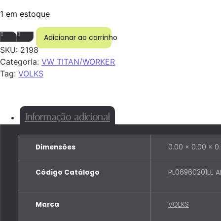
1 em estoque
LANTERNA LATERAL VW INF BASE CURVA LE AMARELA q
Adicionar ao carrinho
SKU:
2198
Categoria:
VW TITAN/WORKER
Tag:
VOLKS
Informação adicional
Dimensões
0.00 × 0.00 × 0
Código Catálogo
PL06960201LE 
Marca
VOLKS