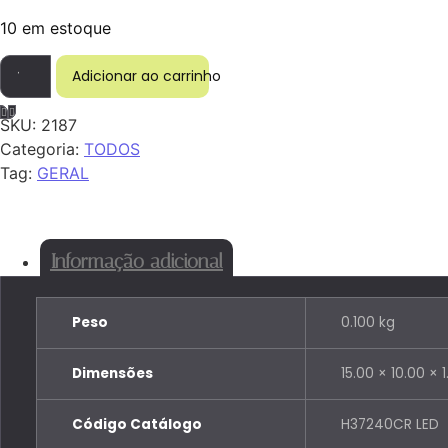
10 em estoque
LANTERNA LATERAL PALITINHO BASE REDONDA LED CRIS
Adicionar ao carrinho
SKU:
2187
Categoria:
TODOS
Tag:
GERAL
Informação adicional
Peso
0.100 kg
Dimensões
15.00 × 10.00 × 
Código Catálogo
H37240CR LED