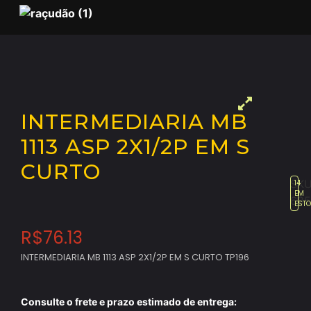
INTERMEDIARIA MB
1113 ASP 2X1/2P EM S
CURTO
SKU
14
EM
685
EST
R$
76.13
INTERMEDIARIA MB 1113 ASP 2X1/2P EM S CURTO TP196
Consulte o frete e prazo estimado de entrega: