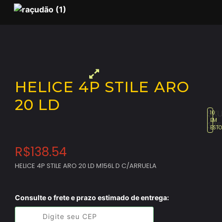
HELICE 4P STILE ARO
20 LD
SKU
10
EM
375
EST
R$
138.54
HELICE 4P STILE ARO 20 LD M156L D C/ARRUELA
Consulte o frete e prazo estimado de entrega: