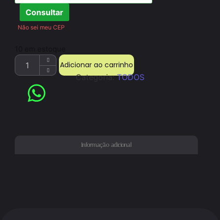
Consultar
Não sei meu CEP
10 em estoque
Adicionar ao carrinho
Categoria:
TODOS
Informação adicional