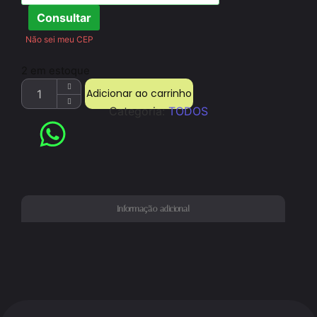
Consultar
Não sei meu CEP
2 em estoque
Adicionar ao carrinho
Categoria:
TODOS
Informação adicional