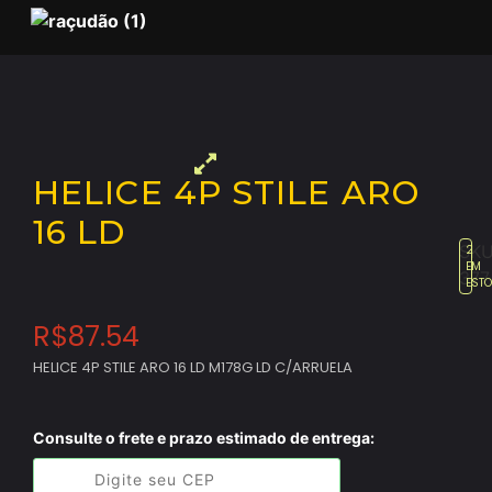
HELICE 4P STILE ARO
16 LD
SKU
2
EM
377
EST
R$
87.54
HELICE 4P STILE ARO 16 LD M178G LD C/ARRUELA
Consulte o frete e prazo estimado de entrega: