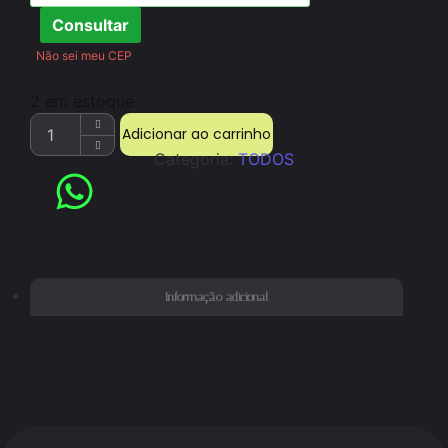
Consultar
Não sei meu CEP
2 em estoque
Adicionar ao carrinho
Categoria:
TODOS
Informação adicional