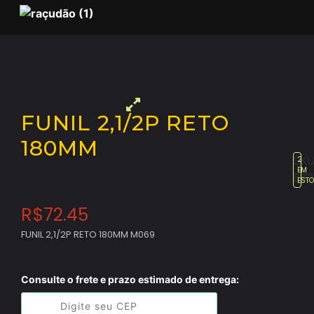
FUNIL 2,1/2P RETO
180MM
SKU
2
EM
862
EST
R$
72.45
FUNIL 2,1/2P RETO 180MM M069
Consulte o frete e prazo estimado de entrega: