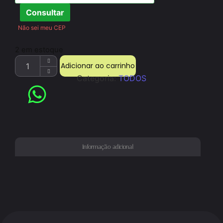
Consultar
Não sei meu CEP
2 em estoque
Adicionar ao carrinho
Categoria:
TODOS
Informação adicional