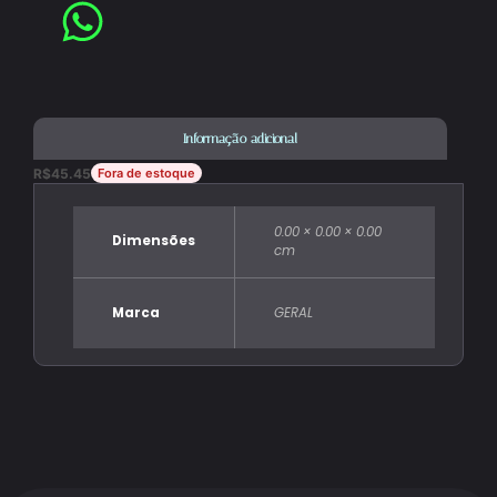
Informação adicional
R$
45.45
Fora de estoque
0.00 × 0.00 × 0.00
Dimensões
cm
Marca
GERAL