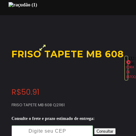
FRISO TAPETE MB 608
SKU:
2056
FORA
DE
ESTOQ
R$
50.91
FRISO TAPETE MB 608 Q21161
Consulte o frete e prazo estimado de entrega:
Consultar