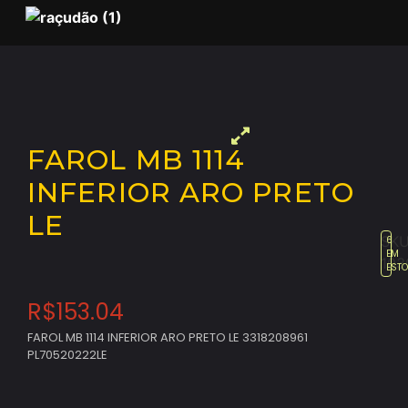
FAROL MB 1114
INFERIOR ARO PRETO
LE
SKU
6
EM
103
EST
R$
153.04
FAROL MB 1114 INFERIOR ARO PRETO LE 3318208961
PL70520222LE