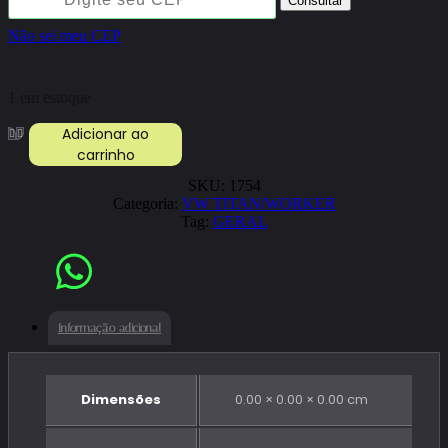
Consultar
Não sei meu CEP
1 em estoque
FAIXA
Adicionar ao
LATERAL
carrinho
VW
89
SKU:
1754
OURO
Categoria:
VW TITAN/WORKER
quantidade
Tag:
GERAL
Informação adicional
Dimensões
0.00 × 0.00 × 0.00 cm