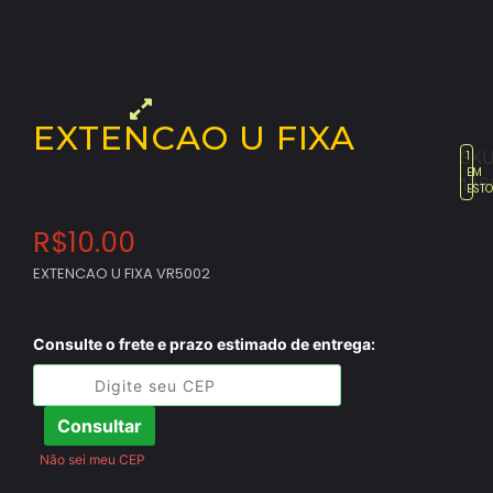
EXTENCAO U FIXA
SKU
1
EM
126
EST
R$
10.00
EXTENCAO U FIXA VR5002
Consulte o frete e prazo estimado de entrega:
Consultar
Não sei meu CEP