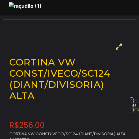
CORTINA VW
CONST/IVECO/SC124
(DIANT/DIVISORIA)
ALTA
SKU
10
EM
158
EST
R$
256.00
CORTINA VW CONST/IVECO/SC124 (DIANT/DIVISORIA) ALTA