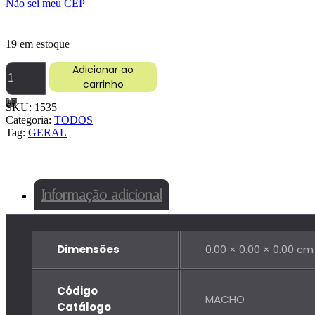
Não sei meu CEP
19 em estoque
CONECTOR
Adicionar ao
TERMINAL
carrinho
6
VIAS
SKU:
1535
MACHO
Categoria:
TODOS
P/TER/FEMEA
Tag:
GERAL
quantidade
Informação adicional
Dimensões
0.00 × 0.00 × 0.00 cm
Código
MACHO
Catálogo