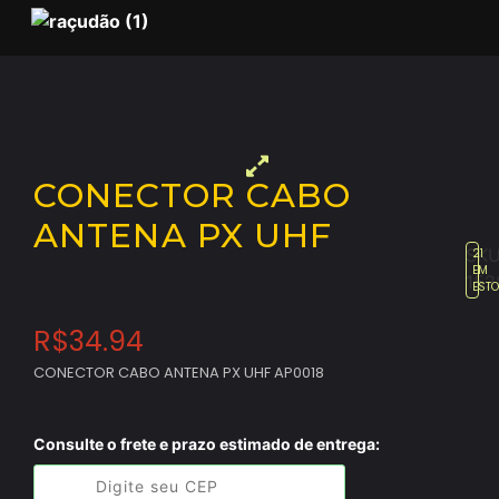
CONECTOR CABO
ANTENA PX UHF
SKU
21
EM
152
EST
R$
34.94
CONECTOR CABO ANTENA PX UHF AP0018
Consulte o frete e prazo estimado de entrega: