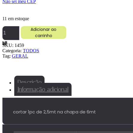
Não sei meu CEP
11 em estoque
CHAPINHA
Adicionar ao
APARABARRO
carrinho
METRO
FINA
SKU:
1459
1X1/8
Categoria:
TODOS
quantidade
Tag:
GERAL
Descrição
Informação adicional
cortar 1pc de 2,5mt na chapa de 6mt