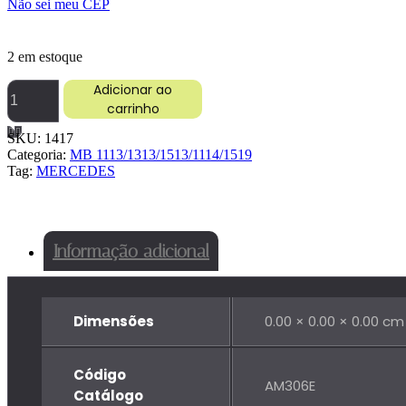
Não sei meu CEP
2 em estoque
CHAPA
Adicionar ao
APARABARRO
carrinho
DIANT
MB
SKU:
1417
1113/1313/1513/1114/1519
Categoria:
MB 1113/1313/1513/1114/1519
LE
Tag:
MERCEDES
quantidade
Informação adicional
Dimensões
0.00 × 0.00 × 0.00 cm
Código
AM306E
Catálogo