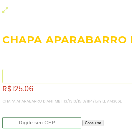
CHAPA APARABARRO DIA
R$
125.06
CHAPA APARABARRO DIANT MB 1113/1313/1513/1114/1519 LE AM306E
Consulte o frete e prazo estimado de entrega:
Consultar