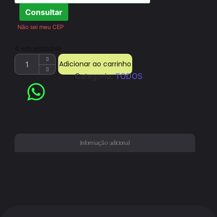
Consultar
Não sei meu CEP
4 em estoque
Adicionar ao carrinho
Categoria:
TODOS
Informação adicional