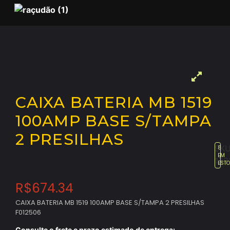
CAIXA BATERIA MB 1519
100AMP BASE S/TAMPA
2 PRESILHAS
SKU
8
EM
133
EST
R$
674.34
CAIXA BATERIA MB 1519 100AMP BASE S/TAMPA 2 PRESILHAS
F012506
Consulte o frete e prazo estimado de entrega: