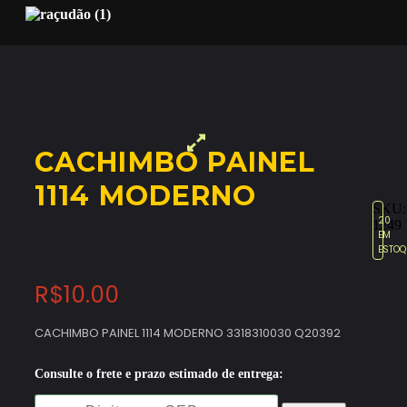
CACHIMBO PAINEL
1114 MODERNO
SKU:
20
1249
EM
ESTOQ
R$
10.00
CACHIMBO PAINEL 1114 MODERNO 3318310030 Q20392
Consulte o frete e prazo estimado de entrega: