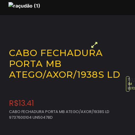
CABO FECHADURA
PORTA MB
ATEGO/AXOR/1938S LD
SKU
7
EM
123
EST
R$
13.41
CABO FECHADURA PORTA MB ATEGO/AXOR/1938S LD
9737600104 UN50478D