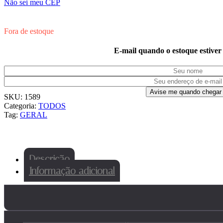
Não sei meu CEP
Fora de estoque
E-mail quando o estoque estiver
SKU:
1589
Categoria:
TODOS
Tag:
GERAL
Descrição
Informação adicional