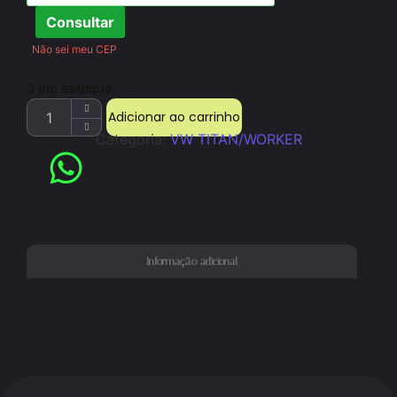
Consultar
Não sei meu CEP
3 em estoque
Adicionar ao carrinho
Categoria:
VW TITAN/WORKER
Informação adicional