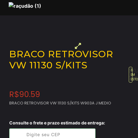
BRACO RETROVISOR
VW 11130 S/KITS
SKU
3
EM
786
EST
R$
90.59
BRACO RETROVISOR VW 11130 S/KITS W903A J MEDIO
Consulte o frete e prazo estimado de entrega: