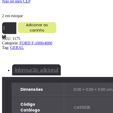
Não sei meu CEP
2 em estoque
BRACO
Adicionar ao
LIMPADOR
carrinho
PARABRISA
SC
SKU:
1175
111
Categoria:
FORD F-1000/4000
LE
Tag:
GERAL
quantidade
Informação adicional
Dimensões
0.00 × 0.00 × 0.00 cm
Código
CA5502E
Catálogo