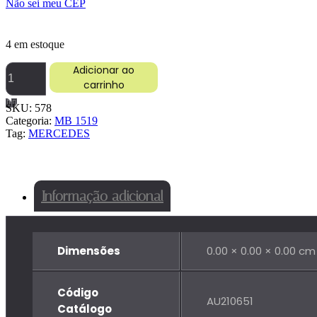
Não sei meu CEP
4 em estoque
BORRACHA
Adicionar ao
VIDRO
carrinho
LAT
CABINE
SKU:
578
DUPLA
Categoria:
MB 1519
MB
Tag:
MERCEDES
1519/1924
quantidade
Informação adicional
Dimensões
0.00 × 0.00 × 0.00 cm
Código
AU210651
Catálogo