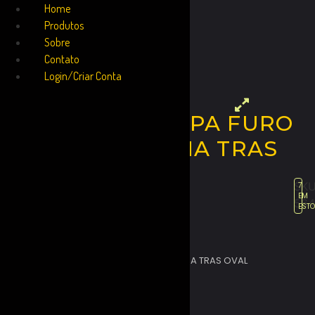
Home
Produtos
Sobre
Contato
Login/Criar Conta
BORRACHA TAPA FURO
MB 608 COLUNA TRAS
OVAL
SKU
7
EM
564
EST
R$
6.17
BORRACHA TAPA FURO MB 608 COLUNA TRAS OVAL
3089877044 BR009167