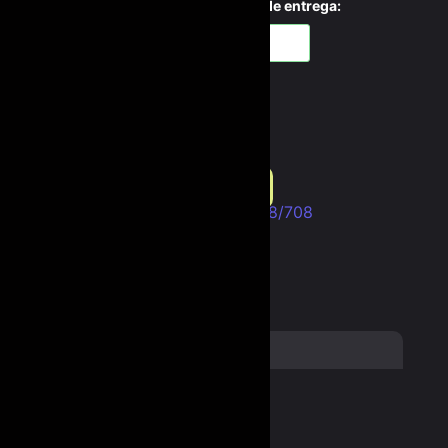
Consulte o frete e prazo estimado de entrega:
Consultar
Não sei meu CEP
7 em estoque
Adicionar ao carrinho
Categoria:
MB 608/708
Informação adicional