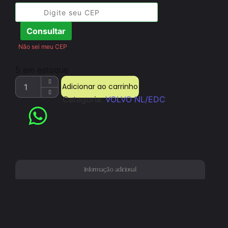
Consultar
Não sei meu CEP
5 em estoque
Adicionar ao carrinho
Categoria:
VOLVO NL/EDC
Informação adicional