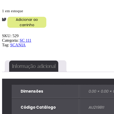
1 em estoque
BORRACHA
Adicionar ao
PARABRISA
carrinho
SC
111
SKU:
529
67/81
Categoria:
SC 111
quantidade
Tag:
SCANIA
Informação adicional
Dimensões
0.00 × 0.00 ×
Código Catálogo
AU219811