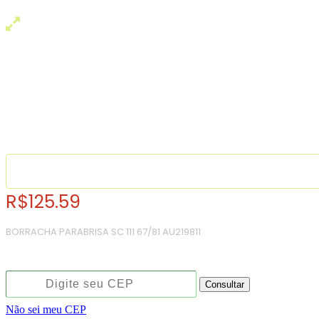
R$
125.59
BORRACHA PARABRISA SC 111 67/81 AU219811
Consulte o frete e prazo estimado de entrega:
Consultar
Não sei meu CEP