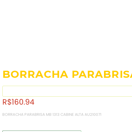
BORRACHA PARABRISA
R$
160.94
BORRACHA PARABRISA MB 1313 CABINE ALTA AU210071
Consulte o frete e prazo estimado de entrega: