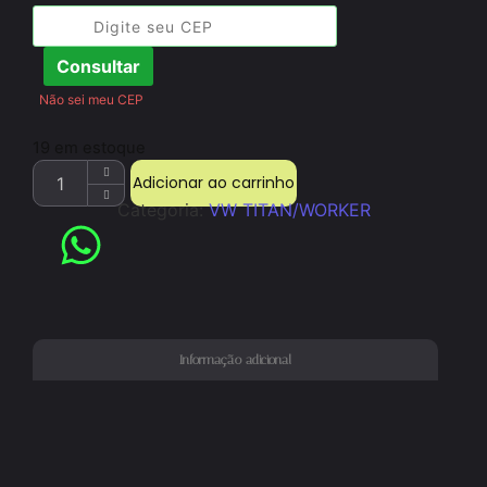
Consultar
Não sei meu CEP
19 em estoque
Adicionar ao carrinho
Categoria:
VW TITAN/WORKER
Informação adicional