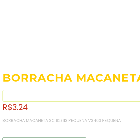
BORRACHA MACANETA 
R$
3.24
BORRACHA MACANETA SC 112/113 PEQUENA V3463 PEQUENA
Consulte o frete e prazo estimado de entrega: