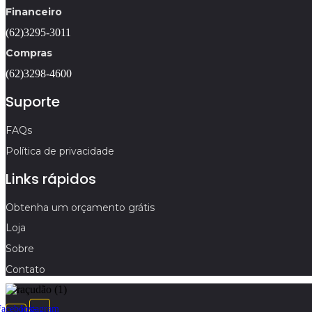
Financeiro
(62)3295-3011
Compras
(62)3298-4600
Suporte
FAQs
Política de privacidade
Links rápidos
Obtenha um orçamento grátis
Loja
Sobre
Contato
Facebook-
Instagram