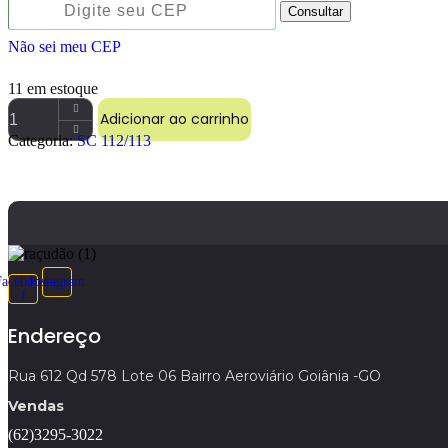
Consultar
Não sei meu CEP
11 em estoque
Adicionar ao carrinho
BORRACHA
Categoria:
SC 112/113
MACANETA
SC
112/113
PEQUENA
quantidade
Facebook-
Instagram
f
Endereço
Rua 612 Qd 578 Lote 06 Bairro Aeroviário Goiânia -GO
Vendas
(62)3295-3022