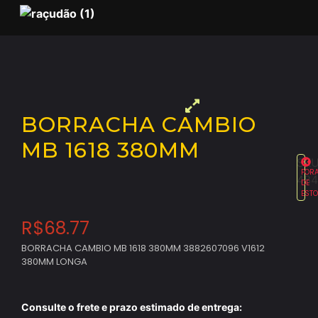
BORRACHA CAMBIO
MB 1618 380MM
SKU
FOR
484
DE
EST
R$
68.77
BORRACHA CAMBIO MB 1618 380MM 3882607096 V1612
380MM LONGA
Consulte o frete e prazo estimado de entrega: