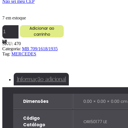
Não sei meu CEP
7 em estoque
BORRACHA
Adicionar ao
BANDEIROLA
carrinho
MB
709/1618/1620/1935
SKU:
470
LE
Categoria:
MB 709/1618/1935
quantidade
Tag:
MERCEDES
Informação adicional
Dimensões
0.00 × 0.00 × 0.00 cm
Código
ORI50177 LE
Catálogo