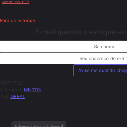
Não sei meu CEP
Fora de estoque
E-mail quando o estoque est
SKU:
1002
Categoria:
MB 1113
Tag:
GERAL
Informação adicional