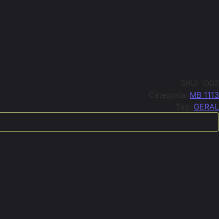
SKU:
1002
Categoria:
MB 1113
Tag:
GERAL