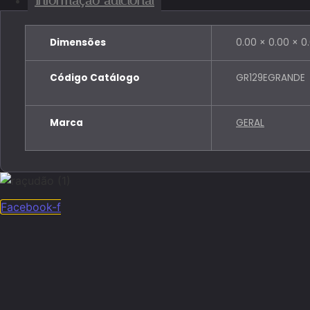
Dimensões
0.00 × 0.00 × 0
Código Catálogo
GR129EGRANDE
Marca
GERAL
Facebook-f