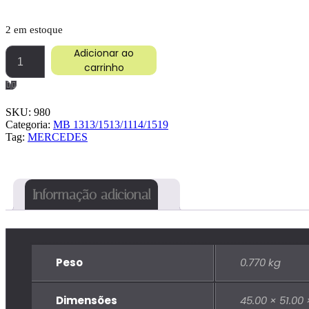
2 em estoque
BALAO
Adicionar ao
MB
carrinho
1114/1519
PLAST
LD
SKU:
980
quantidade
Categoria:
MB 1313/1513/1114/1519
Tag:
MERCEDES
Informação adicional
Peso
0.770 kg
Dimensões
45.00 × 51.00