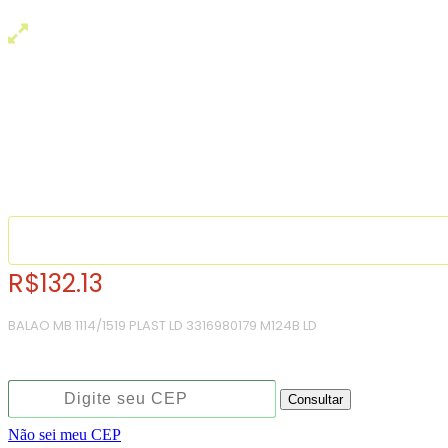
R$
132.13
BALAO MB 1114/1519 PLAST LD 3316980179 M124B LD
Consulte o frete e prazo estimado de entrega:
Consultar
Não sei meu CEP