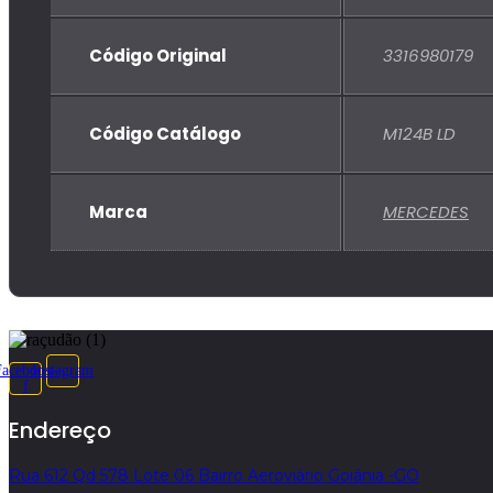
Código Original
3316980179
Código Catálogo
M124B LD
Marca
MERCEDES
Facebook-
Instagram
f
Endereço
Rua 612 Qd 578 Lote 06 Bairro Aeroviário Goiânia -GO