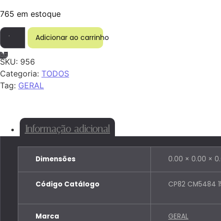
765 em estoque
ARRUELA LISA 3/8 quantidade
Adicionar ao carrinho
SKU:
956
Categoria:
TODOS
Tag:
GERAL
Informação adicional
Dimensões
0.00 × 0.00 × 0
Código Catálogo
CP82 CM5484 
Marca
GERAL